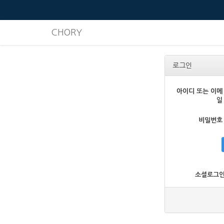
CHORY
로그인
아이디 또는 이메
일
비밀번호
소셜로그